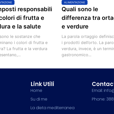
NTAZIONE
ALIMENTAZIONE
posti responsabili
Quali sono le
colori di frutta e
differenza tra orta
ura e la salute
e verdure
 sono le sostanze che
La parola ortaggio definisc
inano i colori di frutta e
i prodotti dell’orto. La paro
a? La frutta e la verdura
verdura, invece, è un termi
sentano,...
gastronomico...
Link Utili
Contac
Home
Email: info
Su di me
Phone: 388
La dieta mediterranea