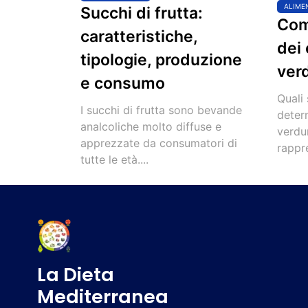
ALIME
Succhi di frutta:
Com
caratteristiche,
dei 
tipologie, produzione
verd
e consumo
Quali
I succhi di frutta sono bevande
determ
analcoliche molto diffuse e
verdur
apprezzate da consumatori di
rappre
tutte le età....
La Dieta
Mediterranea