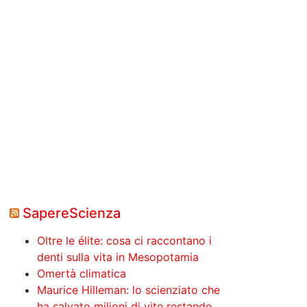
SapereScienza
Oltre le élite: cosa ci raccontano i
denti sulla vita in Mesopotamia
Omertà climatica
Maurice Hilleman: lo scienziato che
ha salvato milioni di vite restando