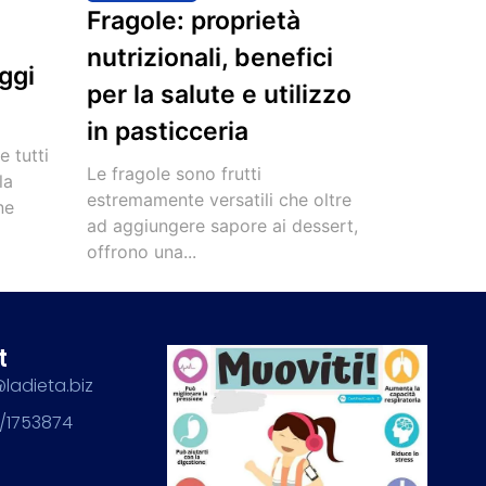
Fragole: proprietà
nutrizionali, benefici
ggi
per la salute e utilizzo
in pasticceria
e tutti
Le fragole sono frutti
la
estremamente versatili che oltre
ne
ad aggiungere sapore ai dessert,
offrono una...
t
@ladieta.biz
/1753874