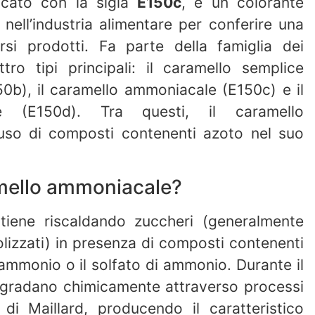
dicato con la sigla
E150c
, è un colorante
 nell’industria alimentare per conferire una
si prodotti. Fa parte della famiglia dei
ro tipi principali: il caramello semplice
150b), il caramello ammoniacale (E150c) e il
le (E150d). Tra questi, il caramello
’uso di composti contenenti azoto nel suo
amello ammoniacale?
tiene riscaldando zuccheri (generalmente
olizzati) in presenza di composti contenenti
ammonio o il solfato di ammonio. Durante il
degradano chimicamente attraverso processi
 di Maillard, producendo il caratteristico