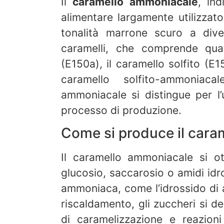
Il
caramello ammoniacale
, in
alimentare largamente utilizzato
tonalità marrone scuro a diver
caramelli, che comprende quatt
(E150a), il caramello solfito (E
caramello solfito-ammoniaca
ammoniacale si distingue per l
processo di produzione.
Come si produce il car
Il caramello ammoniacale si ot
glucosio, saccarosio o amidi idr
ammoniaca, come l’idrossido di 
riscaldamento, gli zuccheri si 
di caramelizzazione e reazioni