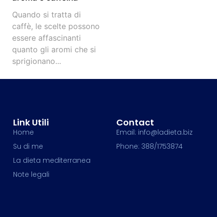
Quando si tratta di
caffè, le scelte possono
essere affascinanti
quanto gli aromi che si
sprigionano...
Link Utili
Contact
Home
Email: info@ladieta.biz
Su di me
Phone: 388/1753874
La dieta mediterranea
Note legali