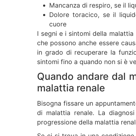
Mancanza di respiro, se il li
Dolore toracico, se il liqu
cuore
I segni e i sintomi della malatti
che possono anche essere causati
in grado di recuperare la funzi
sintomi fino a quando non si è ve
Quando andare dal me
malattia renale
Bisogna fissare un appuntamento
di malattia renale. La diagnos
progressione della malattia renale
Se ci si trova in una condizione 