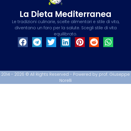
La Dieta Mediterranea
Le tradizioni culinarie, scelte alimentari e stile di vita,
diventano un faro per la salute. Scegli stile di vita
equilibrato.
2014 - 2026 © All Rights Reserved - Powered by prof. Giuseppe
Norelli