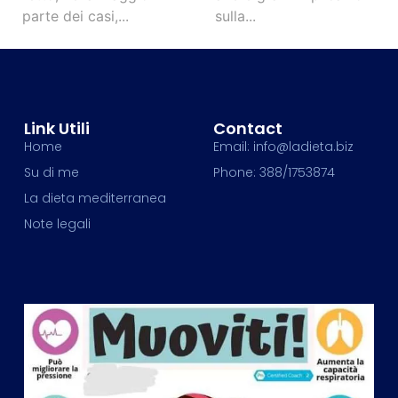
parte dei casi,...
sulla...
Link Utili
Contact
Home
Email: info@ladieta.biz
Su di me
Phone: 388/1753874
La dieta mediterranea
Note legali