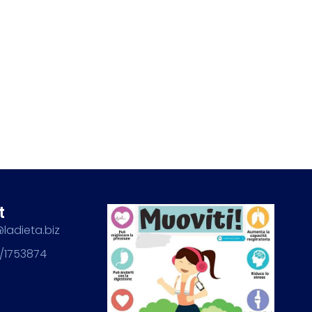
t
@ladieta.biz
/1753874