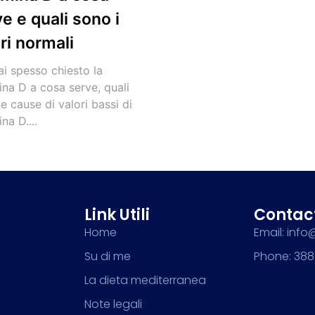
e e quali sono i
ri normali
ai spesso chiesto la
ina D a cosa serve, quali
e cause di valori bassi di
na D....
Link Utili
Contac
Home
Email: info
Su di me
Phone: 388
La dieta mediterranea
Note legali