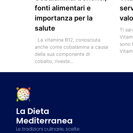
fonti alimentari e
serv
importanza per la
valo
salute
Ti sar
Vitam
La vitamina B12, conosciuta
sono l
anche come cobalamina a causa
Vitami
della sua componente di
cobalto, riveste...
La Dieta
Mediterranea
Le tradizioni culinarie, scelte