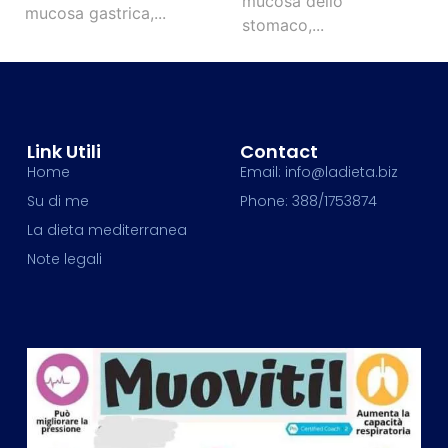
mucosa dello
mucosa gastrica,...
stomaco,...
Link Utili
Contact
Home
Email: info@ladieta.biz
Su di me
Phone: 388/1753874
La dieta mediterranea
Note legali