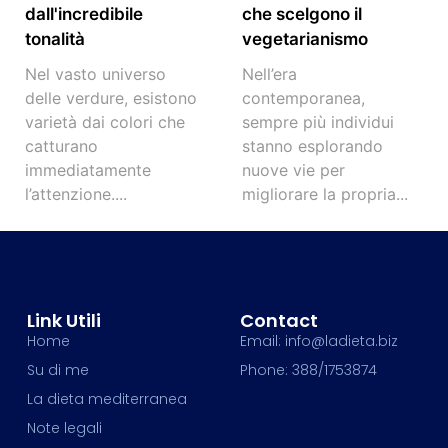
dall'incredibile
che scelgono il
tonalità
vegetarianismo
Nel vasto universo
Nell’era
delle verdure, esistono
contemporanea,
varietà dai colori che
sempre più individui
catturano
stanno esplorando
immediatamente
nuove vie per
l’attenzione....
migliorare la propria...
Link Utili
Contact
Home
Email: info@ladieta.biz
Su di me
Phone: 388/1753874
La dieta mediterranea
Note legali