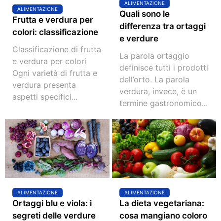
ALIMENTAZIONE
ALIMENTAZIONE
Quali sono le
Frutta e verdura per
differenza tra ortaggi
colori: classificazione
e verdure
Classificazione di frutta
La parola ortaggio
e verdura per colori
definisce tutti i prodotti
Ogni varietà di frutta e
dell’orto. La parola
verdura presenta
verdura, invece, è un
aspetti specifici...
termine gastronomico...
ALIMENTAZIONE
ALIMENTAZIONE
Ortaggi blu e viola: i
La dieta vegetariana:
segreti delle verdure
cosa mangiano coloro